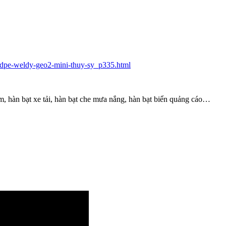
hdpe-weldy-geo2-mini-thuy-sy_p335.html
, hàn bạt xe tải, hàn bạt che mưa nắng, hàn bạt biển quảng cáo…