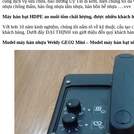
cùng dịch vụ sửa chữa, bảo dưỡng Uy Tín đi kèm, hiện chúng tôi đã và
nhựa chống thấm, hàn ống nhựa tấm nhựa, hàn bồn bể nhựa ….vvv
Máy hàn bạt HDPE ao nuôi tôm chất lượng, được nhiều khách h
Với hơn 10 năm kinh nghiệm, chúng tôi nắm rõ về kỹ thuật, cấu tạo 
khách hàng. Dưới đây ĐẠI THỊNH xin giới thiệu đến quý khách hà
Model máy hàn nhựa Weldy GEO2 Mini – Model máy hàn bạt nh