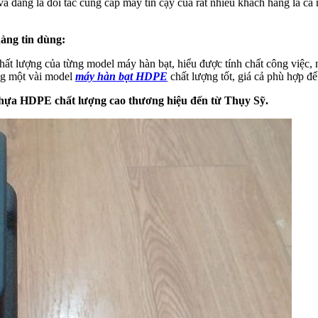
 đang là đối tác cung cấp máy tin cậy của rất nhiều khách hàng là cá 
àng tin dùng:
chất lượng của từng model máy hàn bạt, hiểu được tính chất công việ
ng một vài model
máy hàn bạt HDPE
chất lượng tốt, giá cả phù hợp để
ựa HDPE chất lượng cao thương hiệu đến từ Thụy Sỹ.