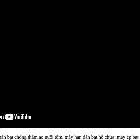
n bạt chống thấm ao nuôi tôm, máy hàn dán bạt hồ chứa, máy ép bạt