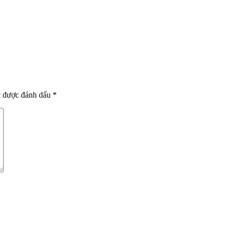
c được đánh dấu
*