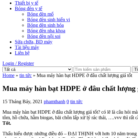
Thiết bị y tế
Bóng đèn y tế
Bóng đèn mổ
Bóng đèn sinh hiển vi
Bóng đèn sinh hóa
Bóng đèn nha khoa
Bóng đèn nội soi
Sửa chữa, BD máy
Tài liệu máy
Liên hệ
Login / Register
T
Home
»
tin tức
» Mua máy hàn bạt HDPE ở đâu chất lượng giá tốt
Mua máy hàn bạt HDPE ở đâu chất lượng g
15 Tháng Bảy, 2021
phamthanh
0
tin tức
Mua máy hàn bạt HDPE ở đâu chất lượng giá tốt? có lẽ là câu hỏi mà 
tôm, hồ chứa, hầm biogas, bãi chôn lấp xử lý rác thải, ….vvv thì rấ
Tốt.
Thấu hiểu được những điều đó – ĐẠI THỊNH với hơn 10 năm trong lĩ