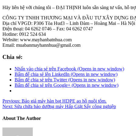
Hãy liên hệ với chúng tôi – ĐẠI THỊNH luôn sẵn sàng tư vấn, hỗ tr
CÔNG TY TNHH THƯƠNG MẠI VÀ ĐẦU TƯ XÂY DỰNG ĐẠ
Địa chỉ VPGD: P306 Tòa Hud3 – Linh Đàm – Hoàng Mai – Hà Nội
️Điện thoại: 04 6262 0746 – Fax: 04 6262 0747
️Hotline: 0912 524 634
Website: www.mayhanbatnhua.com
Email: muabanmayhannhua@gmail.com
Chia sẻ:
Nhấn vào chia sẻ trên Facebook (Opens in new window)
Bấm để chia sẻ lên LinkedIn (Opens in new window)
Bấm để chia sẻ trên Twitter (Opens in new window)
Bấm để chia sẻ trên Google+ (Opens in new window)
Previous:
Báo giá máy hàn bạt HDPE ao hồ nuôi tôm.
Next:
Sửa chữa bảo dưỡng máy Hấp Giặt Sấy công nghiệp
About The Author