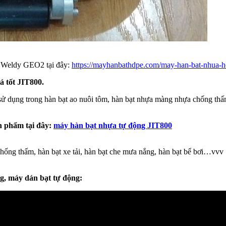
y Weldy GEO2 tại đây:
https://mayhanbathdpe.com/may-han-bat-nhua-
 tốt JIT800.
ử dụng trong hàn bạt ao nuôi tôm, hàn bạt nhựa màng nhựa chống thấm
ản phẩm tại đây:
máy hàn bạt nhựa tự động JIT800
ng thấm, hàn bạt xe tải, hàn bạt che mưa nắng, hàn bạt bể bơi…vvv
, máy dán bạt tự động: