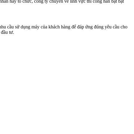
nhân hay tổ chức, công ty chuyên về lĩnh vực thi công hàn bạt bạt
c, nhu cầu sử dụng máy của khách hàng để đáp ứng đúng yêu cầu cho
 đầu tư.