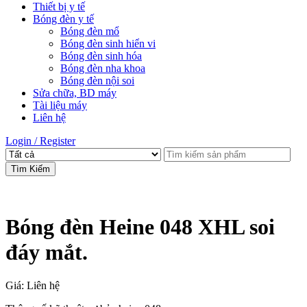
Thiết bị y tế
Bóng đèn y tế
Bóng đèn mổ
Bóng đèn sinh hiển vi
Bóng đèn sinh hóa
Bóng đèn nha khoa
Bóng đèn nội soi
Sửa chữa, BD máy
Tài liệu máy
Liên hệ
Login / Register
Tìm Kiếm
Bóng đèn Heine 048 XHL soi
đáy mắt.
Giá: Liên hệ