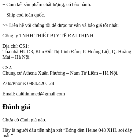
+ Cam kết sản phẩm chất lượng, có bảo hành.
+ Ship cod toàn quốc.
>> Liên hệ với chúng tôi để được tư vấn và báo giá tốt nhất:
Công ty TNHH THIẾT BỊ Y TẾ ĐẠI THỊNH.
Địa chỉ: CS1:
Tòa nhà HUD3, Khu Đô Thị Linh Đàm, P. Hoàng Liệt, Q. Hoàng
Mai – Hà Nội.
CS2:
Chung cư Athena Xuân Phương – Nam Từ Liêm – Hà Nội.
Zalo/Phone: 0984.420.124
Email: daithinhmed@gmail.com
Đánh giá
Chưa có đánh giá nào.
Hãy là người đầu tiên nhận xét “Bóng đèn Heine 048 XHL soi đáy
mắt.”