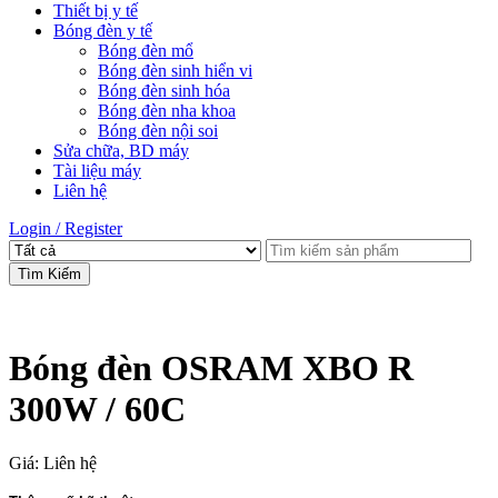
Thiết bị y tế
Bóng đèn y tế
Bóng đèn mổ
Bóng đèn sinh hiển vi
Bóng đèn sinh hóa
Bóng đèn nha khoa
Bóng đèn nội soi
Sửa chữa, BD máy
Tài liệu máy
Liên hệ
Login / Register
Tìm Kiếm
Bóng đèn OSRAM XBO R
300W / 60C
Giá: Liên hệ