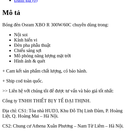
Đánh giá (0)
Mô tả
Bóng đèn Osram XBO R 300W/60C chuyên dùng trong:
Nội soi
Kính hiển vi
Đèn pha phẫu thuật
Chiếu sáng sợi
Mô phỏng năng lượng mặt trời
Hình ảnh & quét
+ Cam kết sản phẩm chất lượng, có bảo hành.
+ Ship cod toàn quốc.
>> Liên hệ với chúng tôi để được tư vấn và báo giá tốt nhất:
Công ty TNHH THIẾT BỊ Y TẾ ĐẠI THỊNH.
Địa chỉ: CS1: Tòa nhà HUD3, Khu Đô Thị Linh Đàm, P. Hoàng
Liệt, Q. Hoàng Mai – Hà Nội.
CS2: Chung cư Athena Xuân Phương – Nam Từ Liêm – Hà Nội.