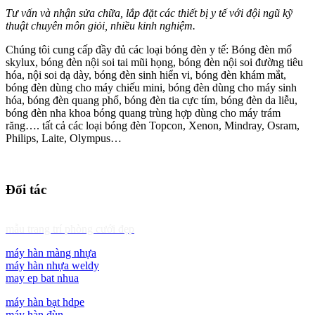
Tư vấn và nhận sửa chữa, lắp đặt các thiết bị y tế với đội ngũ kỹ
thuật chuyên môn giỏi, nhiều kinh nghiệm.
Chúng tôi cung cấp đầy đủ các loại bóng đèn y tế: Bóng đèn mổ
skylux, bóng đèn nội soi tai mũi họng, bóng đèn nội soi đường tiêu
hóa, nội soi dạ dày, bóng đèn sinh hiển vi, bóng đèn khám mắt,
bóng đèn dùng cho máy chiếu mini, bóng đèn dùng cho máy sinh
hóa, bóng đèn quang phổ, bóng đèn tia cực tím, bóng đèn da liễu,
bóng đèn nha khoa bóng quang trùng hợp dùng cho máy trám
răng…. tất cả các loại bóng đèn Topcon, Xenon, Mindray, Osram,
Philips, Laite, Olympus…
Đối tác
mẫu trang trí phòng cưới đẹp
máy hàn màng nhựa
máy hàn nhựa weldy
may ep bat nhua
máy hàn bạt hdpe
máy hàn đùn