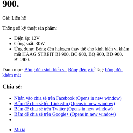
900.
Giá: Liên hệ
Thông số kỹ thuật sản phẩm:
Điện áp: 12V
Công suất: 30W
Ứng dụng: Bóng đèn halogen thay thế cho kính hiển vi khám
mắt HAAG STREIT BI-900, BC-900, BQ-900, BD-900,
BT-900.
Danh mục:
Bóng đèn sinh hiển vi
,
Bóng đèn y tế
Tag:
bóng đèn
khám mắt
Chia sẻ:
Nhấn vào chia sẻ trên Facebook (Opens in new window)
Bấm để chia sẻ lên LinkedIn (Opens in new window)
Bấm để chia sẻ trên Twitter (Opens in new window)
Bấm để chia sẻ trên Google+ (Opens in new window)
Mô tả