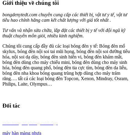
Giới thiệu về chúng tôi
bongdenytedt.com chuyên cung cấp các thiết bị, vật tư y tế, vật tư
tiêu hao chính hãng cam kết chất lượng với giá tốt nhất .
Tư vấn và nhận sửa chữa, lắp đặt các thiết bị y tế với đội ngũ kỹ
thuật chuyên môn giỏi, nhiều kinh nghiệm.
Chúng tôi cung cấp đầy đủ các loại bóng đèn y tế: Bóng đèn mổ
skylux, bóng đèn nội soi tai mũi họng, bóng đèn nội soi đường tiêu
hóa, nội soi dạ dày, bóng đèn sinh hiển vi, bóng đèn khám mắt,
bóng đèn dùng cho máy chiếu mini, bóng đèn dùng cho máy sinh
hóa, bóng đèn quang phổ, bóng đèn tia cực tím, bóng đèn da liễu,
bóng đèn nha khoa bóng quang trùng hợp dùng cho máy trám
răng…. tất cả các loại bóng đèn Topcon, Xenon, Mindray, Osram,
Philips, Laite, Olympus…
Đối tác
mẫu trang trí phòng cưới đẹp
máy hàn màng nhựa