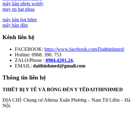
máy hàn nhựa weldy
may ep bat nhua
máy hàn bạt hdpe
máy hàn đùn
Kênh liên hệ
FACEBOOK:
https://www.facebook.com/Daithinhmed/
Hotline: 0968. 390. 753
ZALO/Phone :
0984.4201.24
.
EMAIL:
daithinhmed@gmail.com
Thông tin liên hệ
THIẾT BỊ Y TẾ VÀ BÓNG ĐÈN Y TẾDAITHINHMED
ĐỊA CHỈ: Chung cư Athena Xuân Phương – Nam Từ Liêm – Hà
Nội.