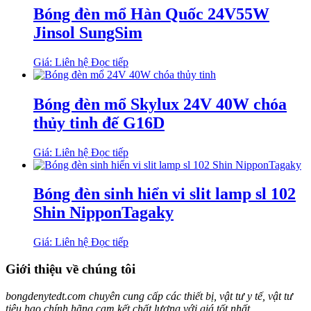
Bóng đèn mổ Hàn Quốc 24V55W
Jinsol SungSim
Giá: Liên hệ
Đọc tiếp
Bóng đèn mổ Skylux 24V 40W chóa
thủy tinh đế G16D
Giá: Liên hệ
Đọc tiếp
Bóng đèn sinh hiển vi slit lamp sl 102
Shin NipponTagaky
Giá: Liên hệ
Đọc tiếp
Giới thiệu về chúng tôi
bongdenytedt.com chuyên cung cấp các thiết bị, vật tư y tế, vật tư
tiêu hao chính hãng cam kết chất lượng với giá tốt nhất .