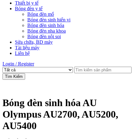
Thiết bị y tế
Bóng đèn y tế
Bóng đèn mổ
Bóng đèn sinh hiển vi
Bóng đèn sinh hóa
Bóng đèn nha khoa
Bóng đèn nội soi
Sửa chữa, BD máy
Tài liệu máy
Liên hệ
Login / Register
Tìm Kiếm
Bóng đèn sinh hóa AU
Olympus AU2700, AU5200,
AU5400