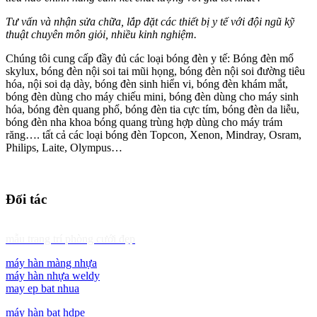
Tư vấn và nhận sửa chữa, lắp đặt các thiết bị y tế với đội ngũ kỹ
thuật chuyên môn giỏi, nhiều kinh nghiệm.
Chúng tôi cung cấp đầy đủ các loại bóng đèn y tế: Bóng đèn mổ
skylux, bóng đèn nội soi tai mũi họng, bóng đèn nội soi đường tiêu
hóa, nội soi dạ dày, bóng đèn sinh hiển vi, bóng đèn khám mắt,
bóng đèn dùng cho máy chiếu mini, bóng đèn dùng cho máy sinh
hóa, bóng đèn quang phổ, bóng đèn tia cực tím, bóng đèn da liễu,
bóng đèn nha khoa bóng quang trùng hợp dùng cho máy trám
răng…. tất cả các loại bóng đèn Topcon, Xenon, Mindray, Osram,
Philips, Laite, Olympus…
Đối tác
mẫu trang trí phòng cưới đẹp
máy hàn màng nhựa
máy hàn nhựa weldy
may ep bat nhua
máy hàn bạt hdpe