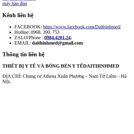
máy hàn đùn
Kênh liên hệ
FACEBOOK:
https://www.facebook.com/Daithinhmed/
Hotline: 0968. 390. 753
ZALO/Phone :
0984.4201.24
.
EMAIL:
daithinhmed@gmail.com
Thông tin liên hệ
THIẾT BỊ Y TẾ VÀ BÓNG ĐÈN Y TẾDAITHINHMED
ĐỊA CHỈ: Chung cư Athena Xuân Phương – Nam Từ Liêm – Hà
Nội.