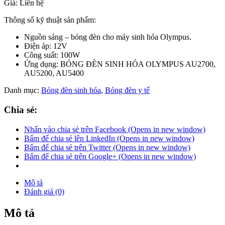
Giá: Liên hệ
Thông số kỹ thuật sản phẩm:
Nguồn sáng – bóng đèn cho máy sinh hóa Olympus.
Điện áp: 12V
Công suất: 100W
Ứng dụng: BÓNG ĐÈN SINH HÓA OLYMPUS AU2700,
AU5200, AU5400
Danh mục:
Bóng đèn sinh hóa
,
Bóng đèn y tế
Chia sẻ:
Nhấn vào chia sẻ trên Facebook (Opens in new window)
Bấm để chia sẻ lên LinkedIn (Opens in new window)
Bấm để chia sẻ trên Twitter (Opens in new window)
Bấm để chia sẻ trên Google+ (Opens in new window)
Mô tả
Đánh giá (0)
Mô tả