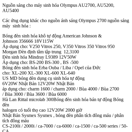
Nguồn sáng cho máy sinh hóa Olympus AU2700, AU5200,
AU5400
Các ứng dụng khác cho nguồn ánh sáng Olympus 2700 nguồn sáng
máy sinh hóa :
Bóng đèn sinh hóa khô tự động American Johnson &
Johnson 356666 18V115W
Áp dụng cho: V250 Vitros 250, V350 Vitros 350 Vitros 950
Morgan Đèn định tâm tập trung 12,3100
Đèn sinh hóa Mindray L9389 12V50W
Áp dụng cho: BS-200 BS-300 , BS -500
Bóng đèn sinh hóa Erba Ouba / Liba / Opel của Đức
cho: XL-200 XL-300 XL-600 XL-640
US MD bóng đèn dụng cụ sinh hóa tự động
6V20W Nhật Bản 12V20W Nhật Bản
áp dụng cho: charm 1600 / charm 2000 / Bùa 4000 / Bùa 2700
/ Bùa 3000 / Bùa 3600 / Bùa 6000
Hà Lan Rittal microlab 300Bóng đèn sinh hóa bán tự động Bóng
đèn
halogen có tuổi thọ cao 12V20W 2000 giờ
Nhật Bản Sysmex Sysmex , bóng đèn phân tích đông máu / phân
tích đông máu
CS-2100i / 2000i / ca-7000 / ca-6000 / ca-1500 / ca-500 series / 50-
CA