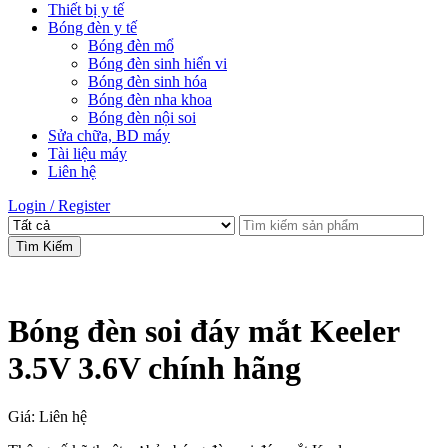
Thiết bị y tế
Bóng đèn y tế
Bóng đèn mổ
Bóng đèn sinh hiển vi
Bóng đèn sinh hóa
Bóng đèn nha khoa
Bóng đèn nội soi
Sửa chữa, BD máy
Tài liệu máy
Liên hệ
Login / Register
Tìm Kiếm
Bóng đèn soi đáy mắt Keeler
3.5V 3.6V chính hãng
Giá: Liên hệ