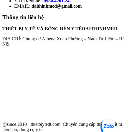
ZALO/Phone :
0984.4201.24
.
EMAIL:
daithinhmed@gmail.com
Thông tin liên hệ
THIẾT BỊ Y TẾ VÀ BÓNG ĐÈN Y TẾDAITHINHMED
ĐỊA CHỈ: Chung cư Athena Xuân Phương – Nam Từ Liêm – Hà
Nội.
@since 2010 - thietbiytedt.com. Chuyên cung cấp thiết bị, vật tư
tiêu hao, dụng cụ y tế.