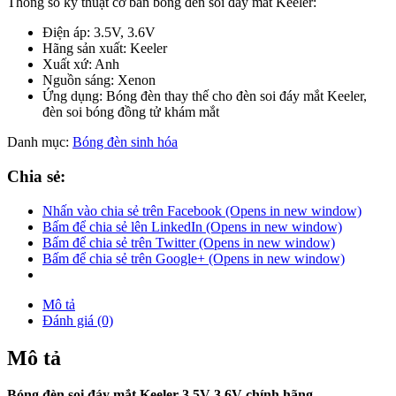
Thông số kỹ thuật cơ bản bóng đèn soi đáy mắt Keeler:
Điện áp: 3.5V, 3.6V
Hãng sản xuất: Keeler
Xuất xứ: Anh
Nguồn sáng: Xenon
Ứng dụng: Bóng đèn thay thế cho đèn soi đáy mắt Keeler,
đèn soi bóng đồng tử khám mắt
Danh mục:
Bóng đèn sinh hóa
Chia sẻ:
Nhấn vào chia sẻ trên Facebook (Opens in new window)
Bấm để chia sẻ lên LinkedIn (Opens in new window)
Bấm để chia sẻ trên Twitter (Opens in new window)
Bấm để chia sẻ trên Google+ (Opens in new window)
Mô tả
Đánh giá (0)
Mô tả
Bóng đèn soi đáy mắt Keeler 3.5V 3.6V chính hãng