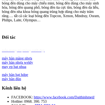
bóng đèn dùng cho máy chiếu mini, bóng đèn dùng cho máy sinh
hóa, bóng đèn quang phổ, bóng đèn tia cực tím, bóng đèn da liễu,
bóng đèn nha khoa bóng quang trùng hợp dùng cho máy trám
răng…. tất cả các loại bóng đèn Topcon, Xenon, Mindray, Osram,
Philips, Laite, Olympus…
Đối tác
mẫu trang trí phòng cưới đẹp
máy hàn màng nhựa
máy hàn nhựa weldy
may ep bat nhua
máy hàn bạt hdpe
máy hàn đùn
Kênh liên hệ
FACEBOOK:
https://www.facebook.com/Daithinhmed/
Hotline: 0968. 390. 753