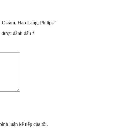
, Osram, Hao Lang, Philips”
c được đánh dấu
*
ình luận kế tiếp của tôi.