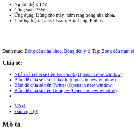
Nguồn điện: 12V
Công suất: 75W
Ứng dụng: Dùng cho máy trám răng trong nha khoa.
Thương hiệu: Laite, Osram, Hao Lang, Philips
Danh mục:
Bóng đèn nha khoa
,
Bóng đèn y tế
Tag:
Bóng đèn trám r
Chia sẻ:
Nhấn vào chia sẻ trên Facebook (Opens in new window)
Bấm để chia sẻ lên LinkedIn (Opens in new window)
Bấm để chia sẻ trên Twitter (Opens in new window)
Bấm để chia sẻ trên Google+ (Opens in new window)
Mô tả
Đánh giá (0)
Mô tả