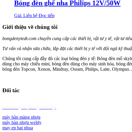
Bóng đèn ghế nha Philips 12V/50W
Giá: Liên hệ
Đọc tiếp
Giới thiệu về chúng tôi
bongdenytedt.com chuyên cung cấp các thiết bị, vật tư y tế, vật tư tiê
Tư vấn và nhận sửa chữa, lắp đặt các thiết bị y tế với đội ngũ kỹ th
Chúng tôi cung cấp đầy đủ các loại bóng đèn y tế: Bóng đèn mổ skylu
dùng cho máy chiếu mini, bóng đèn dùng cho máy sinh hóa, bóng đèn 
bóng đèn Topcon, Xenon, Mindray, Osram, Philips, Laite, Olympus
Đối tác
mẫu trang trí phòng cưới đẹp
máy hàn màng nhựa
máy hàn nhựa weldy
may ep bat nhua