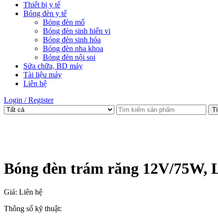
Thiết bị y tế
Bóng đèn y tế
Bóng đèn mổ
Bóng đèn sinh hiển vi
Bóng đèn sinh hóa
Bóng đèn nha khoa
Bóng đèn nội soi
Sửa chữa, BD máy
Tài liệu máy
Liên hệ
Login / Register
T
Bóng đèn trám răng 12V/75W, L
Giá: Liên hệ
Thông số kỹ thuật: