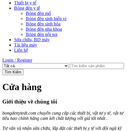
Thiết bị y tế
Bóng đèn y tế
Bóng đèn mổ
Bóng đèn sinh hiển vi
Bóng đèn sinh hóa
Bóng đèn nha khoa
Bóng đèn nội soi
Sửa chữa, BD máy
Tài liệu máy
Liên hệ
Login / Register
Tìm Kiếm
Cửa hàng
Giới thiệu về chúng tôi
bongdenytedt.com chuyên cung cấp các thiết bị, vật tư y tế, vật tư
tiêu hao chính hãng cam kết chất lượng với giá tốt nhất .
Tư vấn và nhận sửa chữa, lắp đặt các thiết bị y tế với đội ngũ kỹ