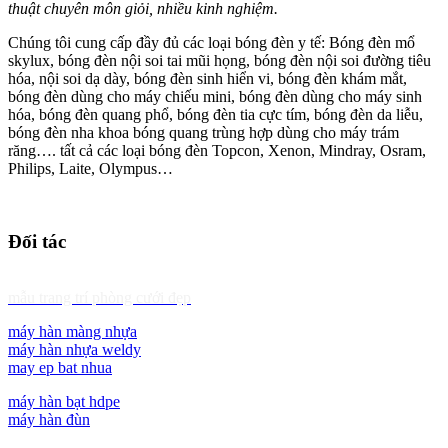
thuật chuyên môn giỏi, nhiều kinh nghiệm.
Chúng tôi cung cấp đầy đủ các loại bóng đèn y tế: Bóng đèn mổ
skylux, bóng đèn nội soi tai mũi họng, bóng đèn nội soi đường tiêu
hóa, nội soi dạ dày, bóng đèn sinh hiển vi, bóng đèn khám mắt,
bóng đèn dùng cho máy chiếu mini, bóng đèn dùng cho máy sinh
hóa, bóng đèn quang phổ, bóng đèn tia cực tím, bóng đèn da liễu,
bóng đèn nha khoa bóng quang trùng hợp dùng cho máy trám
răng…. tất cả các loại bóng đèn Topcon, Xenon, Mindray, Osram,
Philips, Laite, Olympus…
Đối tác
mẫu trang trí phòng cưới đẹp
máy hàn màng nhựa
máy hàn nhựa weldy
may ep bat nhua
máy hàn bạt hdpe
máy hàn đùn